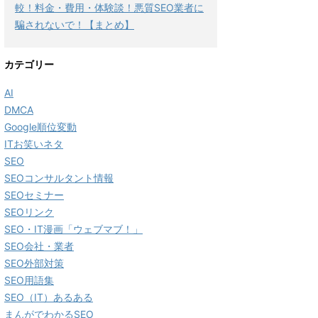
較！料金・費用・体験談！悪質SEO業者に
騙されないで！【まとめ】
カテゴリー
AI
DMCA
Google順位変動
ITお笑いネタ
SEO
SEOコンサルタント情報
SEOセミナー
SEOリンク
SEO・IT漫画「ウェブマブ！」
SEO会社・業者
SEO外部対策
SEO用語集
SEO（IT）あるある
まんがでわかるSEO