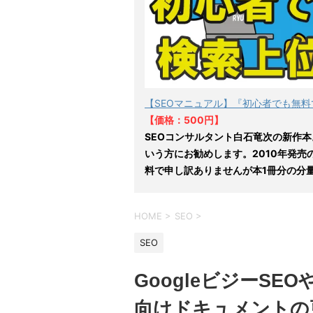
【SEOマニュアル】『初心者でも無料
【価格：500円】
SEOコンサルタント白石竜次の新作本
いう方にお勧めします。2010年発売
料で申し訳ありませんが本1冊分の分
HOME
>
SEO
>
SEO
GoogleビジーS
向けドキュメントの