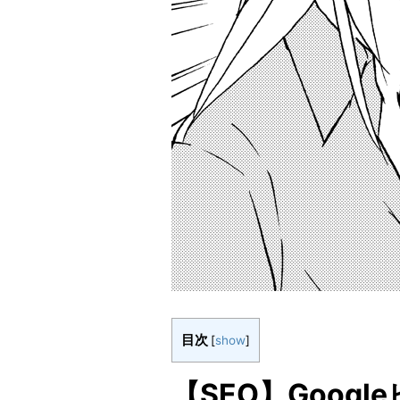
目次
[
show
]
【SEO】Goog