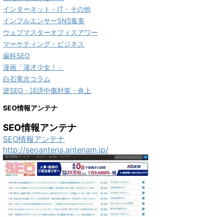
インターネット・IT・その他
インフルエンサーSNS集客
ウェブマスターオフィスアワー
マーケティング・ビジネス
歯科SEO
漫画「漫才少女！」
白石竜次コラム
逆SEO・誹謗中傷対策・炎上
SEO情報アンテナ
SEO情報アンテナ
SEO情報アンテナ
http://seoantena.antenam.jp/