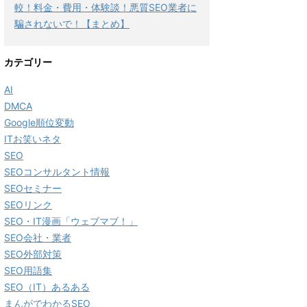
較！料金・費用・体験談！悪質SEO業者に
騙されないで！【まとめ】
カテゴリー
AI
DMCA
Google順位変動
ITお笑いネタ
SEO
SEOコンサルタント情報
SEOセミナー
SEOリンク
SEO・IT漫画「ウェブマブ！」
SEO会社・業者
SEO外部対策
SEO用語集
SEO（IT）あるある
まんがでわかるSEO