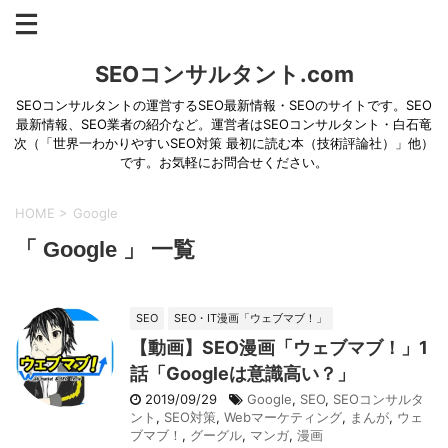
SEOコンサルタント.com
SEOコンサルタントの運営するSEO最新情報・SEOのサイトです。SEO
最新情報、SEO業者の紹介など。運営者はSEOコンサルタント・白石竜
次（「世界一わかりやすいSEO対策 最初に読む本（技術評論社）」他）
です。お気軽にお問合せください。
HOME
>
Google
「 Google 」 一覧
SEO
SEO・IT漫画「ウェブマブ！」
【動画】SEO漫画「ウェブマブ！」1
話「Googleは意識高い？」
2019/09/29
Google
,
SEO
,
SEOコンサルタ
ント
,
SEO対策
,
Webマーケティング
,
まんが
,
ウェ
ブマブ！
,
グーグル
,
マンガ
,
漫画