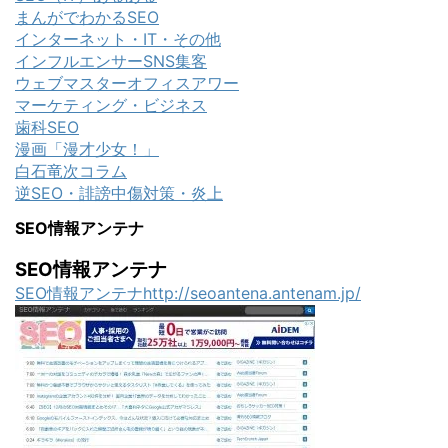
まんがでわかるSEO
インターネット・IT・その他
インフルエンサーSNS集客
ウェブマスターオフィスアワー
マーケティング・ビジネス
歯科SEO
漫画「漫才少女！」
白石竜次コラム
逆SEO・誹謗中傷対策・炎上
SEO情報アンテナ
SEO情報アンテナ
SEO情報アンテナhttp://seoantena.antenam.jp/