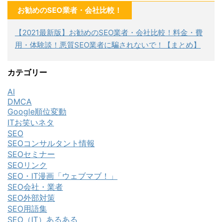
お勧めのSEO業者・会社比較！
【2021最新版】お勧めのSEO業者・会社比較！料金・費
用・体験談！悪質SEO業者に騙されないで！【まとめ】
カテゴリー
AI
DMCA
Google順位変動
ITお笑いネタ
SEO
SEOコンサルタント情報
SEOセミナー
SEOリンク
SEO・IT漫画「ウェブマブ！」
SEO会社・業者
SEO外部対策
SEO用語集
SEO（IT）あるある