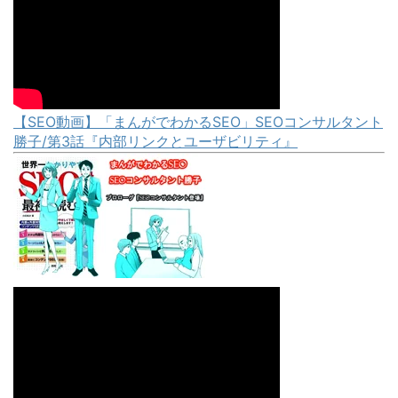
【SEO動画】「まんがでわかるSEO」SEOコンサルタント
勝子/第3話『内部リンクとユーザビリティ』