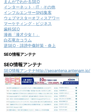
まんがでわかるSEO
インターネット・IT・その他
インフルエンサーSNS集客
ウェブマスターオフィスアワー
マーケティング・ビジネス
歯科SEO
漫画「漫才少女！」
白石竜次コラム
逆SEO・誹謗中傷対策・炎上
SEO情報アンテナ
SEO情報アンテナ
SEO情報アンテナhttp://seoantena.antenam.jp/