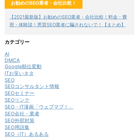
お勧めのSEO業者・会社比較！
【2021最新版】お勧めのSEO業者・会社比較！料金・費
用・体験談！悪質SEO業者に騙されないで！【まとめ】
カテゴリー
AI
DMCA
Google順位変動
ITお笑いネタ
SEO
SEOコンサルタント情報
SEOセミナー
SEOリンク
SEO・IT漫画「ウェブマブ！」
SEO会社・業者
SEO外部対策
SEO用語集
SEO（IT）あるある