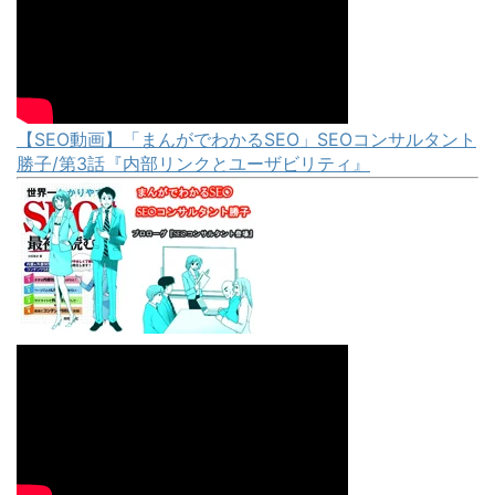
【SEO動画】「まんがでわかるSEO」SEOコンサルタント
勝子/第3話『内部リンクとユーザビリティ』