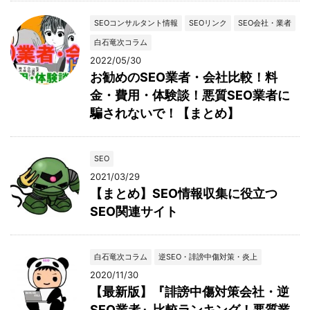
SEOコンサルタント情報
SEOリンク
SEO会社・業者
白石竜次コラム
2022/05/30
お勧めのSEO業者・会社比較！料
金・費用・体験談！悪質SEO業者に
騙されないで！【まとめ】
SEO
2021/03/29
【まとめ】SEO情報収集に役立つ
SEO関連サイト
白石竜次コラム
逆SEO・誹謗中傷対策・炎上
2020/11/30
【最新版】『誹謗中傷対策会社・逆
SEO業者』比較ランキング！悪質業