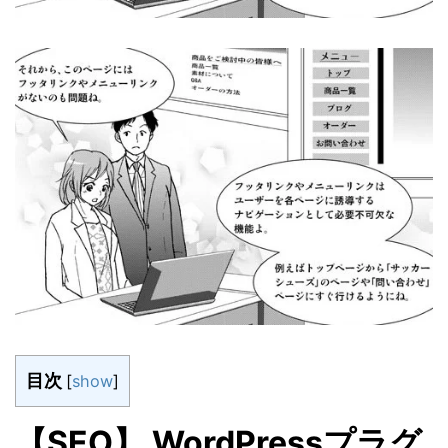
目次
[
show
]
【SEO】 WordPressプラグ