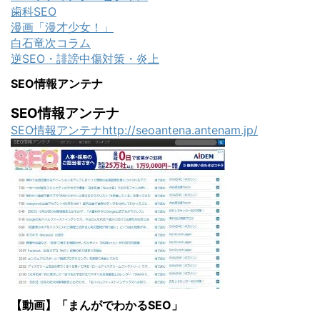
歯科SEO
漫画「漫才少女！」
白石竜次コラム
逆SEO・誹謗中傷対策・炎上
SEO情報アンテナ
SEO情報アンテナ
SEO情報アンテナhttp://seoantena.antenam.jp/
【動画】「まんがでわかるSEO」