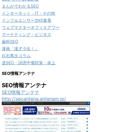
まんがでわかるSEO
インターネット・IT・その他
インフルエンサーSNS集客
ウェブマスターオフィスアワー
マーケティング・ビジネス
歯科SEO
漫画「漫才少女！」
白石竜次コラム
逆SEO・誹謗中傷対策・炎上
SEO情報アンテナ
SEO情報アンテナ
SEO情報アンテナ
http://seoantena.antenam.jp/