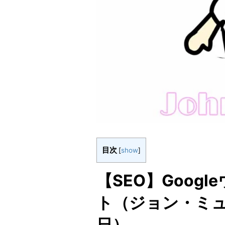
目次
[
show
]
【SEO】Goog
ト（ジョン・ミュー
日）