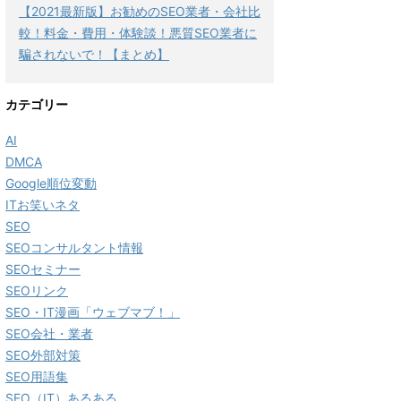
【2021最新版】お勧めのSEO業者・会社比
較！料金・費用・体験談！悪質SEO業者に
騙されないで！【まとめ】
カテゴリー
AI
DMCA
Google順位変動
ITお笑いネタ
SEO
SEOコンサルタント情報
SEOセミナー
SEOリンク
SEO・IT漫画「ウェブマブ！」
SEO会社・業者
SEO外部対策
SEO用語集
SEO（IT）あるある