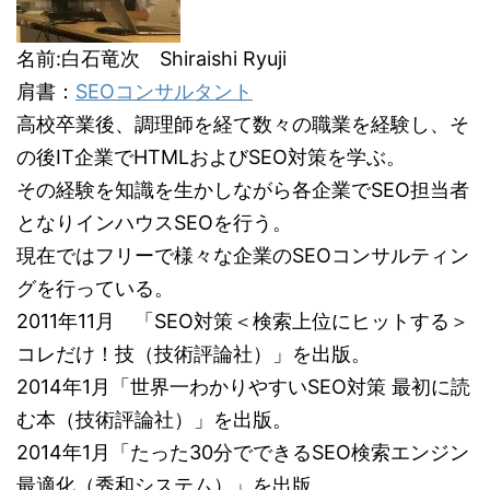
名前:白石竜次 Shiraishi Ryuji
肩書：
SEOコンサルタント
高校卒業後、調理師を経て数々の職業を経験し、そ
の後IT企業でHTMLおよびSEO対策を学ぶ。
その経験を知識を生かしながら各企業でSEO担当者
となりインハウスSEOを行う。
現在ではフリーで様々な企業のSEOコンサルティン
グを行っている。
2011年11月 「SEO対策＜検索上位にヒットする＞
コレだけ！技（技術評論社）」を出版。
2014年1月「世界一わかりやすいSEO対策 最初に読
む本（技術評論社）」を出版。
2014年1月「たった30分でできるSEO検索エンジン
最適化（秀和システム）」を出版。