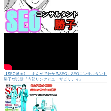
【SEO動画】「まんがでわかるSEO」SEOコンサルタント
勝子/第3話『内部リンクとユーザビリティ』