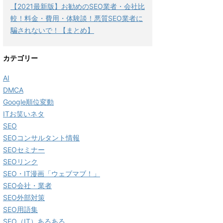
【2021最新版】お勧めのSEO業者・会社比
較！料金・費用・体験談！悪質SEO業者に
騙されないで！【まとめ】
カテゴリー
AI
DMCA
Google順位変動
ITお笑いネタ
SEO
SEOコンサルタント情報
SEOセミナー
SEOリンク
SEO・IT漫画「ウェブマブ！」
SEO会社・業者
SEO外部対策
SEO用語集
SEO（IT）あるある