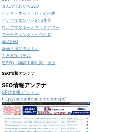
まんがでわかるSEO
インターネット・IT・その他
インフルエンサーSNS集客
ウェブマスターオフィスアワー
マーケティング・ビジネス
歯科SEO
漫画「漫才少女！」
白石竜次コラム
逆SEO・誹謗中傷対策・炎上
SEO情報アンテナ
SEO情報アンテナ
SEO情報アンテナ
http://seoantena.antenam.jp/