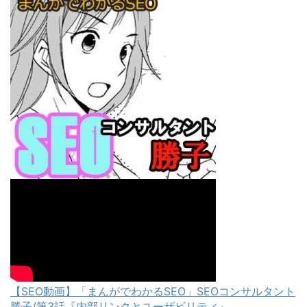
【SEO動画】「まんがでわかるSEO」SEOコンサルタント
勝子/第3話『内部リンクとユーザビリティ』