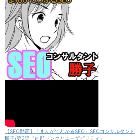
【SEO動画】「まんがでわかるSEO」SEOコンサルタント
勝子/第3話『内部リンクとユーザビリティ』