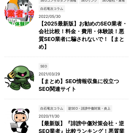
SEOコンサルタント情報
SEOリンク
SEO会社・業者
白石竜次コラム
2022/05/30
【2025最新版】お勧めのSEO業者・
会社比較！料金・費用・体験談！悪
質SEO業者に騙されないで！【まと
め】
SEO
2021/03/29
【まとめ】SEO情報収集に役立つ
SEO関連サイト
白石竜次コラム
逆SEO・誹謗中傷対策・炎上
2020/11/30
【最新版】『誹謗中傷対策会社・逆
SEO業者』比較ランキング！悪質業