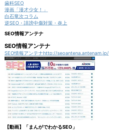
歯科SEO
漫画「漫才少女！」
白石竜次コラム
逆SEO・誹謗中傷対策・炎上
SEO情報アンテナ
SEO情報アンテナ
SEO情報アンテナhttp://seoantena.antenam.jp/
【動画】「まんがでわかるSEO」