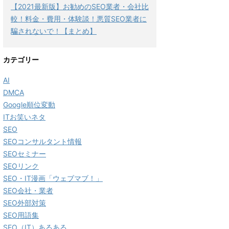
【2021最新版】お勧めのSEO業者・会社比
較！料金・費用・体験談！悪質SEO業者に
騙されないで！【まとめ】
カテゴリー
AI
DMCA
Google順位変動
ITお笑いネタ
SEO
SEOコンサルタント情報
SEOセミナー
SEOリンク
SEO・IT漫画「ウェブマブ！」
SEO会社・業者
SEO外部対策
SEO用語集
SEO（IT）あるある