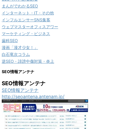
まんがでわかるSEO
インターネット・IT・その他
インフルエンサーSNS集客
ウェブマスターオフィスアワー
マーケティング・ビジネス
歯科SEO
漫画「漫才少女！」
白石竜次コラム
逆SEO・誹謗中傷対策・炎上
SEO情報アンテナ
SEO情報アンテナ
SEO情報アンテナ
http://seoantena.antenam.jp/