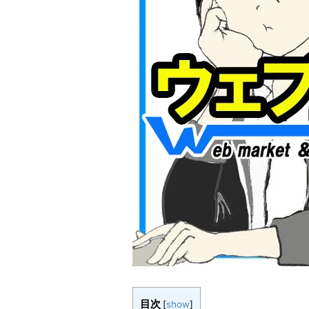
目次
[
show
]