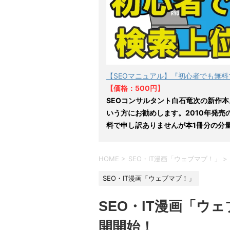
【SEOマニュアル】『初心者でも無料
【価格：500円】
SEOコンサルタント白石竜次の新作本
いう方にお勧めします。2010年発売
料で申し訳ありませんが本1冊分の分
HOME
>
SEO・IT漫画「ウェブマブ！」
>
SEO・IT漫画「ウェブマブ！」
SEO・IT漫画「ウ
開開始！