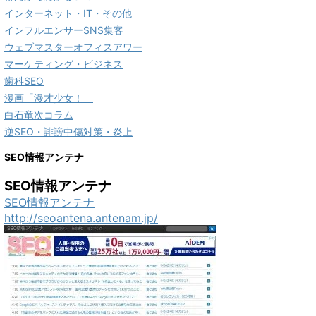
インターネット・IT・その他
インフルエンサーSNS集客
ウェブマスターオフィスアワー
マーケティング・ビジネス
歯科SEO
漫画「漫才少女！」
白石竜次コラム
逆SEO・誹謗中傷対策・炎上
SEO情報アンテナ
SEO情報アンテナ
SEO情報アンテナ
http://seoantena.antenam.jp/