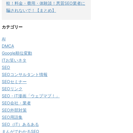
較！料金・費用・体験談！悪質SEO業者に
騙されないで！【まとめ】
カテゴリー
AI
DMCA
Google順位変動
ITお笑いネタ
SEO
SEOコンサルタント情報
SEOセミナー
SEOリンク
SEO・IT漫画「ウェブマブ！」
SEO会社・業者
SEO外部対策
SEO用語集
SEO（IT）あるある
まんがでわかるSEO