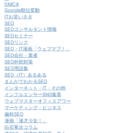
DMCA
Google順位変動
ITお笑いネタ
SEO
SEOコンサルタント情報
SEOセミナー
SEOリンク
SEO・IT漫画「ウェブマブ！」
SEO会社・業者
SEO外部対策
SEO用語集
SEO（IT）あるある
まんがでわかるSEO
インターネット・IT・その他
インフルエンサーSNS集客
ウェブマスターオフィスアワー
マーケティング・ビジネス
歯科SEO
漫画「漫才少女！」
白石竜次コラム