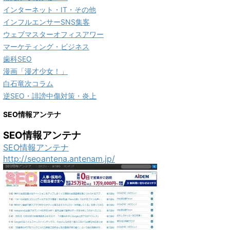
インターネット・IT・その他
インフルエンサーSNS集客
ウェブマスターオフィスアワー
マーケティング・ビジネス
歯科SEO
漫画「漫才少女！」
白石竜次コラム
逆SEO・誹謗中傷対策・炎上
SEO情報アンテナ
SEO情報アンテナ
SEO情報アンテナ
http://seoantena.antenam.jp/