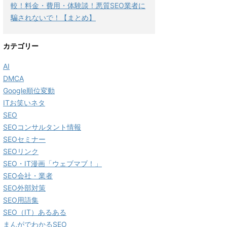
較！料金・費用・体験談！悪質SEO業者に
騙されないで！【まとめ】
カテゴリー
AI
DMCA
Google順位変動
ITお笑いネタ
SEO
SEOコンサルタント情報
SEOセミナー
SEOリンク
SEO・IT漫画「ウェブマブ！」
SEO会社・業者
SEO外部対策
SEO用語集
SEO（IT）あるある
まんがでわかるSEO