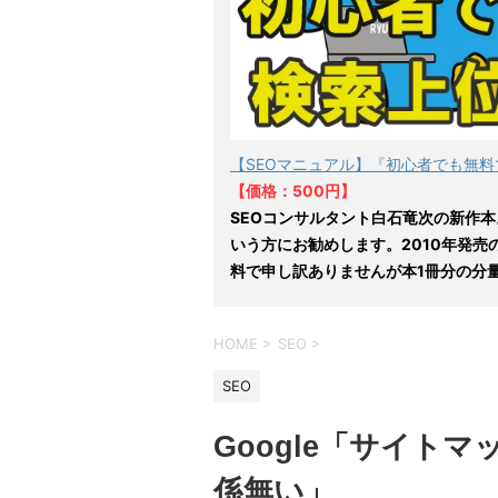
【SEOマニュアル】『初心者でも無料
【価格：500円】
SEOコンサルタント白石竜次の新作本
いう方にお勧めします。2010年発売
料で申し訳ありませんが本1冊分の分
HOME
>
SEO
>
SEO
Google「サイト
係無い」