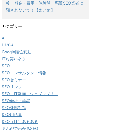
較！料金・費用・体験談！悪質SEO業者に
騙されないで！【まとめ】
カテゴリー
AI
DMCA
Google順位変動
ITお笑いネタ
SEO
SEOコンサルタント情報
SEOセミナー
SEOリンク
SEO・IT漫画「ウェブマブ！」
SEO会社・業者
SEO外部対策
SEO用語集
SEO（IT）あるある
まんがでわかるSEO