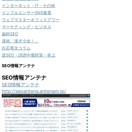
インターネット・IT・その他
インフルエンサーSNS集客
ウェブマスターオフィスアワー
マーケティング・ビジネス
歯科SEO
漫画「漫才少女！」
白石竜次コラム
逆SEO・誹謗中傷対策・炎上
SEO情報アンテナ
SEO情報アンテナ
SEO情報アンテナ
http://seoantena.antenam.jp/