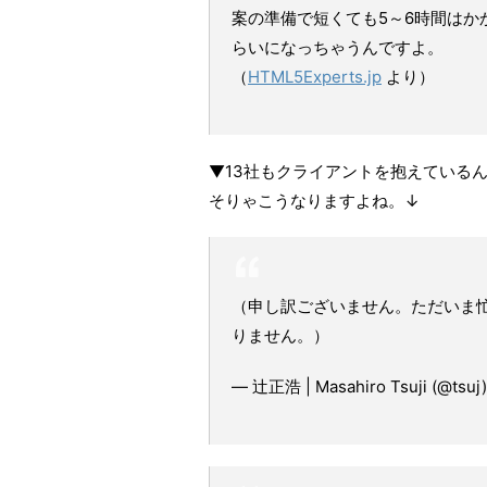
案の準備で短くても5～6時間はか
らいになっちゃうんですよ。
（
HTML5Experts.jp
より）
▼13社もクライアントを抱えている
そりゃこうなりますよね。↓
（申し訳ございません。ただいま
りません。）
— 辻正浩 | Masahiro Tsuji (@tsuj