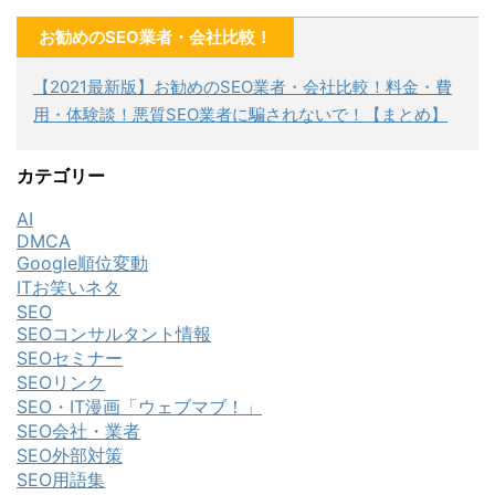
お勧めのSEO業者・会社比較！
【2021最新版】お勧めのSEO業者・会社比較！料金・費
用・体験談！悪質SEO業者に騙されないで！【まとめ】
カテゴリー
AI
DMCA
Google順位変動
ITお笑いネタ
SEO
SEOコンサルタント情報
SEOセミナー
SEOリンク
SEO・IT漫画「ウェブマブ！」
SEO会社・業者
SEO外部対策
SEO用語集