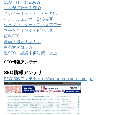
SEO（IT）あるある
まんがでわかるSEO
インターネット・IT・その他
インフルエンサーSNS集客
ウェブマスターオフィスアワー
マーケティング・ビジネス
歯科SEO
漫画「漫才少女！」
白石竜次コラム
逆SEO・誹謗中傷対策・炎上
SEO情報アンテナ
SEO情報アンテナ
SEO情報アンテナhttp://seoantena.antenam.jp/