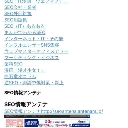
SEO・IT漫画「ウェブマブ！」
SEO会社・業者
SEO外部対策
SEO用語集
SEO（IT）あるある
まんがでわかるSEO
インターネット・IT・その他
インフルエンサーSNS集客
ウェブマスターオフィスアワー
マーケティング・ビジネス
歯科SEO
漫画「漫才少女！」
白石竜次コラム
逆SEO・誹謗中傷対策・炎上
SEO情報アンテナ
SEO情報アンテナ
SEO情報アンテナhttp://seoantena.antenam.jp/