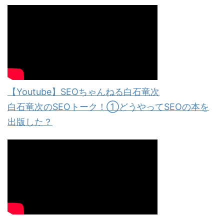
【Youtube】SEOちゃんねる白石竜次
白石竜次のSEOトーク！①どうやってSEOの本を
出版した？