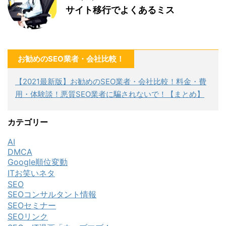
サイト移行でよくあるミス
お勧めのSEO業者・会社比較！
【2021最新版】お勧めのSEO業者・会社比較！料金・費
用・体験談！悪質SEO業者に騙されないで！【まとめ】
カテゴリー
AI
DMCA
Google順位変動
ITお笑いネタ
SEO
SEOコンサルタント情報
SEOセミナー
SEOリンク