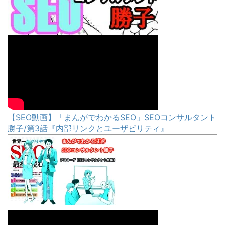
【SEO動画】「まんがでわかるSEO」SEOコンサルタント
勝子/第3話『内部リンクとユーザビリティ』