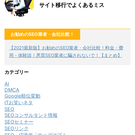
サイト移行でよくあるミス
お勧めのSEO業者・会社比較！
【2021最新版】お勧めのSEO業者・会社比較！料金・費
用・体験談！悪質SEO業者に騙されないで！【まとめ】
カテゴリー
AI
DMCA
Google順位変動
ITお笑いネタ
SEO
SEOコンサルタント情報
SEOセミナー
SEOリンク