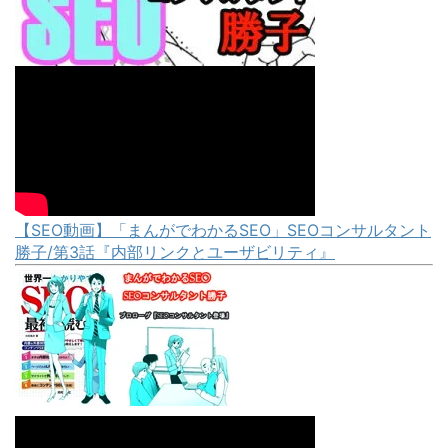
【SEO動画】「まんがでわかるSEO」SEOコンサルタント
勝子/第3話『内部リンクとユーザビリティ』