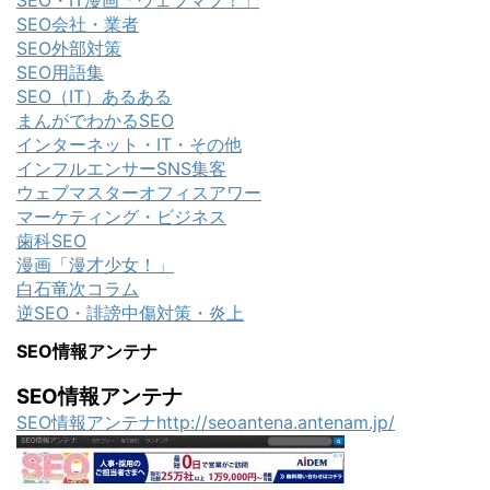
SEO・IT漫画「ウェブマブ！」
SEO会社・業者
SEO外部対策
SEO用語集
SEO（IT）あるある
まんがでわかるSEO
インターネット・IT・その他
インフルエンサーSNS集客
ウェブマスターオフィスアワー
マーケティング・ビジネス
歯科SEO
漫画「漫才少女！」
白石竜次コラム
逆SEO・誹謗中傷対策・炎上
SEO情報アンテナ
SEO情報アンテナ
SEO情報アンテナhttp://seoantena.antenam.jp/