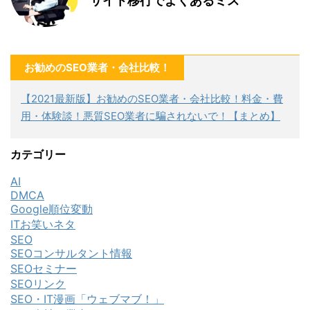
サイト移行でよくあるミス
お勧めのSEO業者・会社比較！
【2021最新版】お勧めのSEO業者・会社比較！料金・費
用・体験談！悪質SEO業者に騙されないで！【まとめ】
カテゴリー
AI
DMCA
Google順位変動
ITお笑いネタ
SEO
SEOコンサルタント情報
SEOセミナー
SEOリンク
SEO・IT漫画「ウェブマブ！」