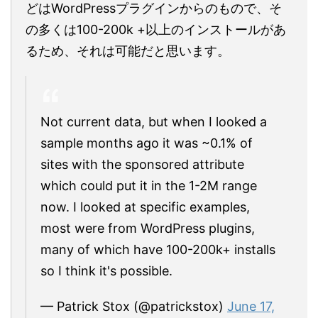
どはWordPressプラグインからのもので、そ
の多くは100-200k +以上のインストールがあ
るため、それは可能だと思います。
Not current data, but when I looked a
sample months ago it was ~0.1% of
sites with the sponsored attribute
which could put it in the 1-2M range
now. I looked at specific examples,
most were from WordPress plugins,
many of which have 100-200k+ installs
so I think it's possible.
— Patrick Stox (@patrickstox)
June 17,