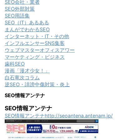
SEO会社・業者
SEO外部対策
SEO用語集
SEO（IT）あるある
まんがでわかるSEO
インターネット・IT・その他
インフルエンサーSNS集客
ウェブマスターオフィスアワー
マーケティング・ビジネス
歯科SEO
漫画「漫才少女！」
白石竜次コラム
逆SEO・誹謗中傷対策・炎上
SEO情報アンテナ
SEO情報アンテナ
SEO情報アンテナhttp://seoantena.antenam.jp/