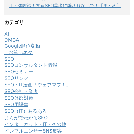
用・体験談！悪質SEO業者に騙されないで！【まとめ】
カテゴリー
AI
DMCA
Google順位変動
ITお笑いネタ
SEO
SEOコンサルタント情報
SEOセミナー
SEOリンク
SEO・IT漫画「ウェブマブ！」
SEO会社・業者
SEO外部対策
SEO用語集
SEO（IT）あるある
まんがでわかるSEO
インターネット・IT・その他
インフルエンサーSNS集客