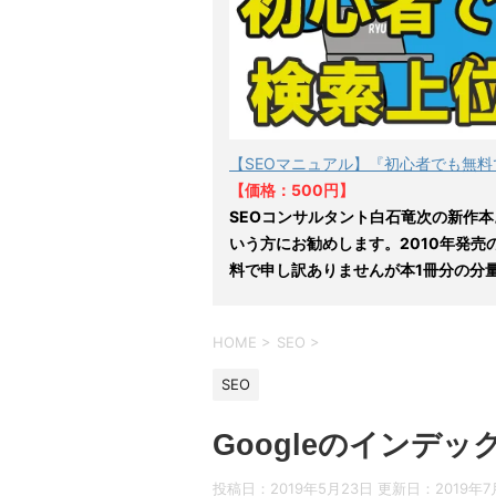
【SEOマニュアル】『初心者でも無料
【価格：500円】
SEOコンサルタント白石竜次の新作本
いう方にお勧めします。2010年発売
料で申し訳ありませんが本1冊分の分
HOME
>
SEO
>
SEO
Googleのインデ
投稿日：2019年5月23日 更新日：
2019年