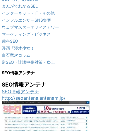
まんがでわかるSEO
インターネット・IT・その他
インフルエンサーSNS集客
ウェブマスターオフィスアワー
マーケティング・ビジネス
歯科SEO
漫画「漫才少女！」
白石竜次コラム
逆SEO・誹謗中傷対策・炎上
SEO情報アンテナ
SEO情報アンテナ
SEO情報アンテナ
http://seoantena.antenam.jp/