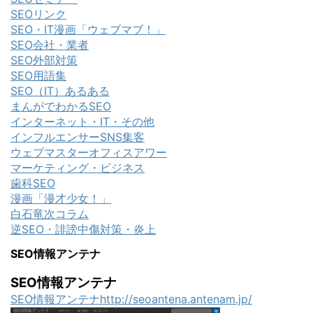
SEOリンク
SEO・IT漫画「ウェブマブ！」
SEO会社・業者
SEO外部対策
SEO用語集
SEO（IT）あるある
まんがでわかるSEO
インターネット・IT・その他
インフルエンサーSNS集客
ウェブマスターオフィスアワー
マーケティング・ビジネス
歯科SEO
漫画「漫才少女！」
白石竜次コラム
逆SEO・誹謗中傷対策・炎上
SEO情報アンテナ
SEO情報アンテナ
SEO情報アンテナhttp://seoantena.antenam.jp/