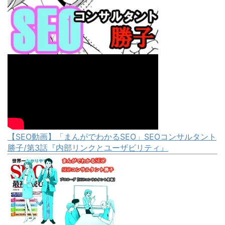
【SEO動画】「まんがでわかるSEO」SEOコンサルタント
勝子/第3話『内部リンクとユーザビリティ』