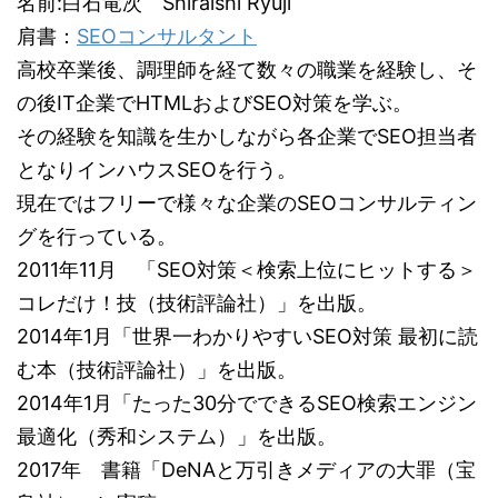
名前:白石竜次 Shiraishi Ryuji
肩書：
SEOコンサルタント
高校卒業後、調理師を経て数々の職業を経験し、そ
の後IT企業でHTMLおよびSEO対策を学ぶ。
その経験を知識を生かしながら各企業でSEO担当者
となりインハウスSEOを行う。
現在ではフリーで様々な企業のSEOコンサルティン
グを行っている。
2011年11月 「SEO対策＜検索上位にヒットする＞
コレだけ！技（技術評論社）」を出版。
2014年1月「世界一わかりやすいSEO対策 最初に読
む本（技術評論社）」を出版。
2014年1月「たった30分でできるSEO検索エンジン
最適化（秀和システム）」を出版。
2017年 書籍「DeNAと万引きメディアの大罪（宝