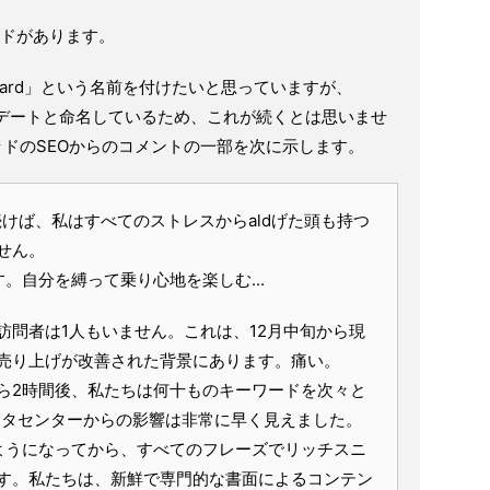
レッドがあります。
te Picard」という名前を付けたいと思っていますが、
アップデートと命名しているため、これが続くとは思いませ
ッドのSEOからのコメントの一部を次に示します。
が続けば、私はすべてのストレスからaldげた頭も持つ
せん。
す。自分を縛って乗り心地を楽しむ...
eの訪問者は1人もいません。これは、12月中旬から現
売り上げが改善された背景にあります。痛い。
ら2時間後、私たちは何十ものキーワードを次々と
ータセンターからの影響は非常に早く見えました。
るようになってから、すべてのフレーズでリッチスニ
す。私たちは、新鮮で専門的な書面によるコンテン