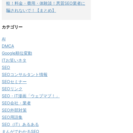
較！料金・費用・体験談！悪質SEO業者に
騙されないで！【まとめ】
カテゴリー
AI
DMCA
Google順位変動
ITお笑いネタ
SEO
SEOコンサルタント情報
SEOセミナー
SEOリンク
SEO・IT漫画「ウェブマブ！」
SEO会社・業者
SEO外部対策
SEO用語集
SEO（IT）あるある
まんがでわかるSEO