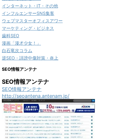
インターネット・IT・その他
インフルエンサーSNS集客
ウェブマスターオフィスアワー
マーケティング・ビジネス
歯科SEO
漫画「漫才少女！」
白石竜次コラム
逆SEO・誹謗中傷対策・炎上
SEO情報アンテナ
SEO情報アンテナ
SEO情報アンテナ
http://seoantena.antenam.jp/