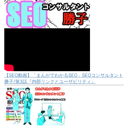
【SEO動画】「まんがでわかるSEO」SEOコンサルタント
勝子/第3話『内部リンクとユーザビリティ』