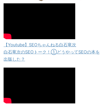
【Youtube】SEOちゃんねる白石竜次
白石竜次のSEOトーク！①どうやってSEOの本を
出版した？