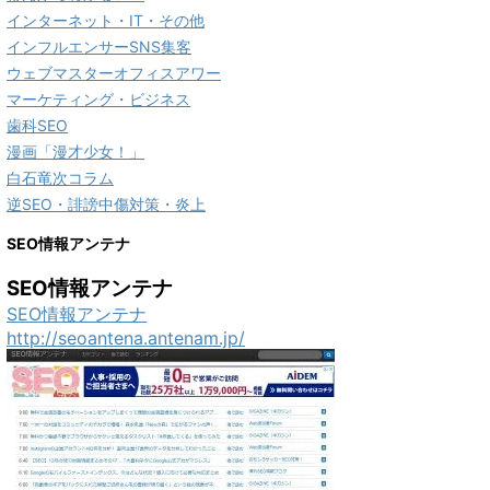
インターネット・IT・その他
インフルエンサーSNS集客
ウェブマスターオフィスアワー
マーケティング・ビジネス
歯科SEO
漫画「漫才少女！」
白石竜次コラム
逆SEO・誹謗中傷対策・炎上
SEO情報アンテナ
SEO情報アンテナ
SEO情報アンテナ
http://seoantena.antenam.jp/