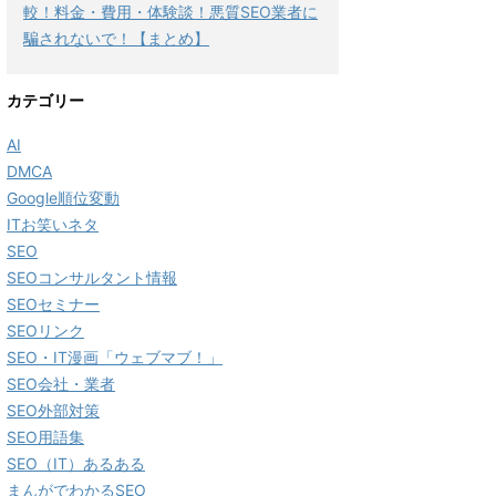
較！料金・費用・体験談！悪質SEO業者に
騙されないで！【まとめ】
カテゴリー
AI
DMCA
Google順位変動
ITお笑いネタ
SEO
SEOコンサルタント情報
SEOセミナー
SEOリンク
SEO・IT漫画「ウェブマブ！」
SEO会社・業者
SEO外部対策
SEO用語集
SEO（IT）あるある
まんがでわかるSEO