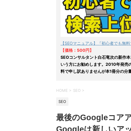
【SEOマニュアル】『初心者でも無料
【価格：500円】
SEOコンサルタント白石竜次の新作本
いう方にお勧めします。2010年発売
料で申し訳ありませんが本1冊分の分
HOME
>
SEO
>
SEO
最後のGoogleコ
Googleは新しい