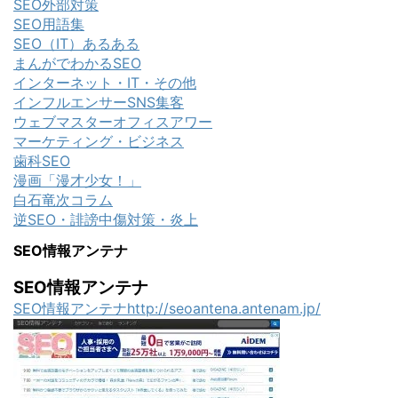
SEO外部対策
SEO用語集
SEO（IT）あるある
まんがでわかるSEO
インターネット・IT・その他
インフルエンサーSNS集客
ウェブマスターオフィスアワー
マーケティング・ビジネス
歯科SEO
漫画「漫才少女！」
白石竜次コラム
逆SEO・誹謗中傷対策・炎上
SEO情報アンテナ
SEO情報アンテナ
SEO情報アンテナhttp://seoantena.antenam.jp/