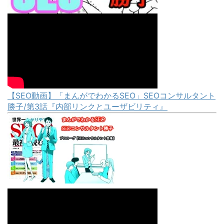
【SEO動画】「まんがでわかるSEO」SEOコンサルタント
勝子/第3話『内部リンクとユーザビリティ』