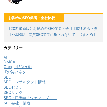
お勧めのSEO業者・会社比較！
【2021最新版】お勧めのSEO業者・会社比較！料金・費
用・体験談！悪質SEO業者に騙されないで！【まとめ】
カテゴリー
AI
DMCA
Google順位変動
ITお笑いネタ
SEO
SEOコンサルタント情報
SEOセミナー
SEOリンク
SEO・IT漫画「ウェブマブ！」
SEO会社・業者