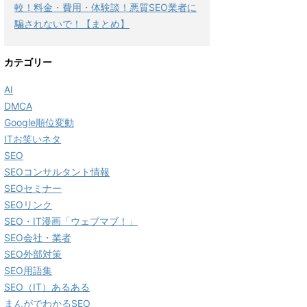
較！料金・費用・体験談！悪質SEO業者に
騙されないで！【まとめ】
カテゴリー
AI
DMCA
Google順位変動
ITお笑いネタ
SEO
SEOコンサルタント情報
SEOセミナー
SEOリンク
SEO・IT漫画「ウェブマブ！」
SEO会社・業者
SEO外部対策
SEO用語集
SEO（IT）あるある
まんがでわかるSEO