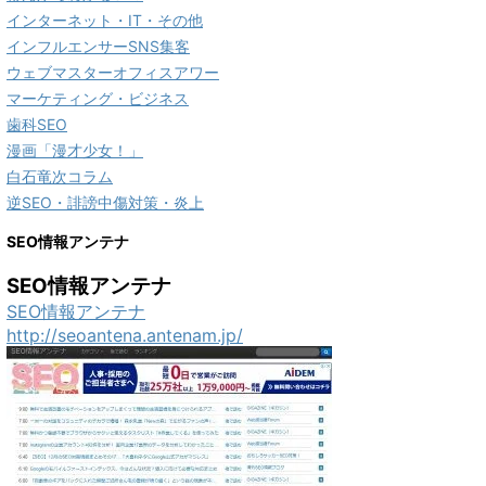
インターネット・IT・その他
インフルエンサーSNS集客
ウェブマスターオフィスアワー
マーケティング・ビジネス
歯科SEO
漫画「漫才少女！」
白石竜次コラム
逆SEO・誹謗中傷対策・炎上
SEO情報アンテナ
SEO情報アンテナ
SEO情報アンテナ
http://seoantena.antenam.jp/