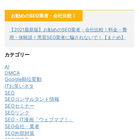
お勧めのSEO業者・会社比較！
【2021最新版】お勧めのSEO業者・会社比較！料金・費
用・体験談！悪質SEO業者に騙されないで！【まとめ】
カテゴリー
AI
DMCA
Google順位変動
ITお笑いネタ
SEO
SEOコンサルタント情報
SEOセミナー
SEOリンク
SEO・IT漫画「ウェブマブ！」
SEO会社・業者
SEO外部対策