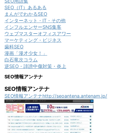
SEO用語集
SEO（IT）あるある
まんがでわかるSEO
インターネット・IT・その他
インフルエンサーSNS集客
ウェブマスターオフィスアワー
マーケティング・ビジネス
歯科SEO
漫画「漫才少女！」
白石竜次コラム
逆SEO・誹謗中傷対策・炎上
SEO情報アンテナ
SEO情報アンテナ
SEO情報アンテナhttp://seoantena.antenam.jp/