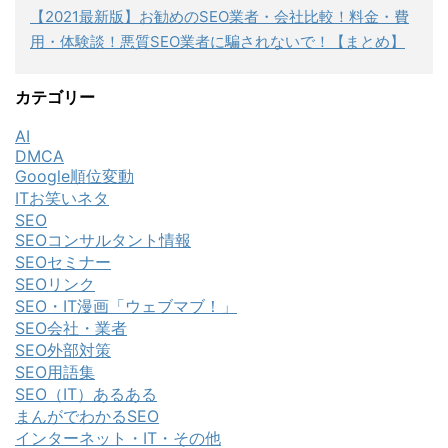
【2021最新版】お勧めのSEO業者・会社比較！料金・費
用・体験談！悪質SEO業者に騙されないで！【まとめ】
カテゴリー
AI
DMCA
Google順位変動
ITお笑いネタ
SEO
SEOコンサルタント情報
SEOセミナー
SEOリンク
SEO・IT漫画「ウェブマブ！」
SEO会社・業者
SEO外部対策
SEO用語集
SEO（IT）あるある
まんがでわかるSEO
インターネット・IT・その他