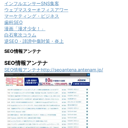
インフルエンサーSNS集客
ウェブマスターオフィスアワー
マーケティング・ビジネス
歯科SEO
漫画「漫才少女！」
白石竜次コラム
逆SEO・誹謗中傷対策・炎上
SEO情報アンテナ
SEO情報アンテナ
SEO情報アンテナhttp://seoantena.antenam.jp/