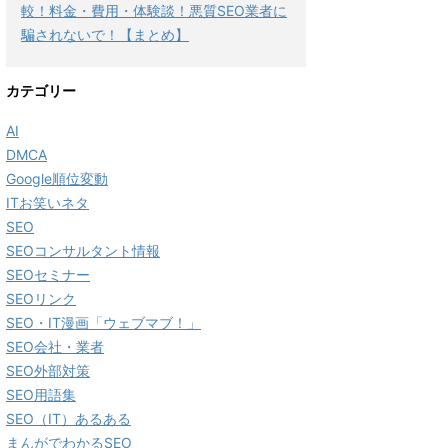
較！料金・費用・体験談！悪質SEO業者に
騙されないで！【まとめ】
カテゴリー
AI
DMCA
Google順位変動
ITお笑いネタ
SEO
SEOコンサルタント情報
SEOセミナー
SEOリンク
SEO・IT漫画「ウェブマブ！」
SEO会社・業者
SEO外部対策
SEO用語集
SEO（IT）あるある
まんがでわかるSEO