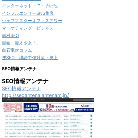
インターネット・IT・その他
インフルエンサーSNS集客
ウェブマスターオフィスアワー
マーケティング・ビジネス
歯科SEO
漫画「漫才少女！」
白石竜次コラム
逆SEO・誹謗中傷対策・炎上
SEO情報アンテナ
SEO情報アンテナ
SEO情報アンテナ
http://seoantena.antenam.jp/