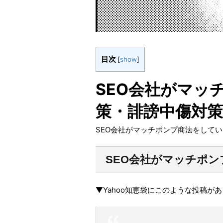
目次
[
show
]
SEO会社がマッ
策・誹謗中傷対
SEO会社がマッチポンプ商法をして
SEO会社がマッチポン
▼Yahoo知恵袋にこのような投稿が