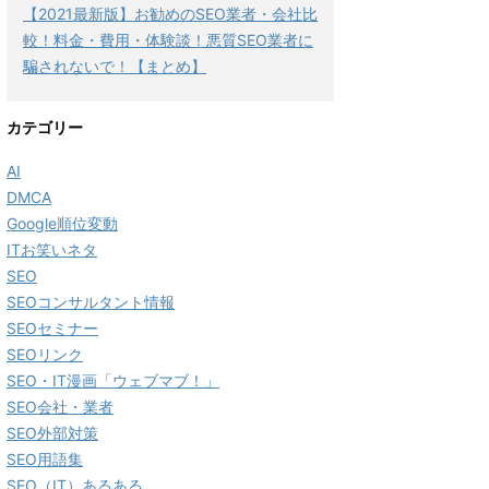
【2021最新版】お勧めのSEO業者・会社比
較！料金・費用・体験談！悪質SEO業者に
騙されないで！【まとめ】
カテゴリー
AI
DMCA
Google順位変動
ITお笑いネタ
SEO
SEOコンサルタント情報
SEOセミナー
SEOリンク
SEO・IT漫画「ウェブマブ！」
SEO会社・業者
SEO外部対策
SEO用語集
SEO（IT）あるある