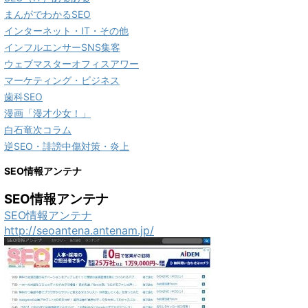
まんがでわかるSEO
インターネット・IT・その他
インフルエンサーSNS集客
ウェブマスターオフィスアワー
マーケティング・ビジネス
歯科SEO
漫画「漫才少女！」
白石竜次コラム
逆SEO・誹謗中傷対策・炎上
SEO情報アンテナ
SEO情報アンテナ
SEO情報アンテナ
http://seoantena.antenam.jp/