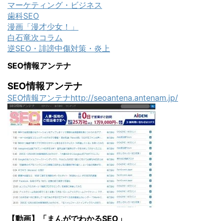
マーケティング・ビジネス
歯科SEO
漫画「漫才少女！」
白石竜次コラム
逆SEO・誹謗中傷対策・炎上
SEO情報アンテナ
SEO情報アンテナ
SEO情報アンテナhttp://seoantena.antenam.jp/
【動画】「まんがでわかるSEO」