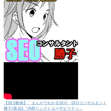
【SEO動画】「まんがでわかるSEO」SEOコンサルタント
勝子/第3話『内部リンクとユーザビリティ』