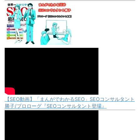
【SEO動画】「まんがでわかるSEO」SEOコンサルタント
勝子/プロローグ『SEOコンサルタント登場』