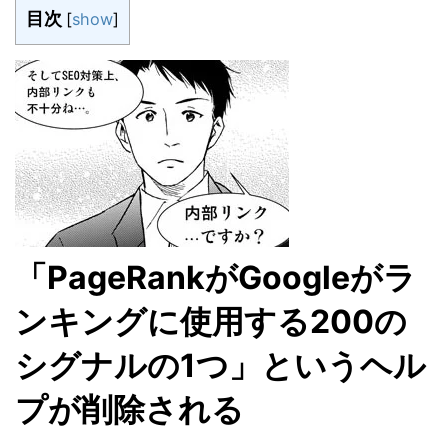
目次
[
show
]
「PageRankがGoogleがラ
ンキングに使用する200の
シグナルの1つ」というヘル
プが削除される