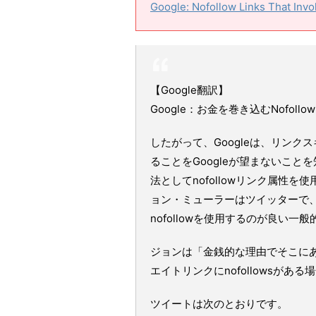
Google: Nofollow Links That Inv
【Google翻訳】
Google：お金を巻き込むNofollo
したがって、Googleは、リンク
ることをGoogleが望まないこ
法としてnofollowリンク属性を
ョン・ミューラーはツイッターで
nofollowを使用するのが良い一
ジョンは「金銭的な理由でそこにある
エイトリンクにnofollowsが
ツイートは次のとおりです。