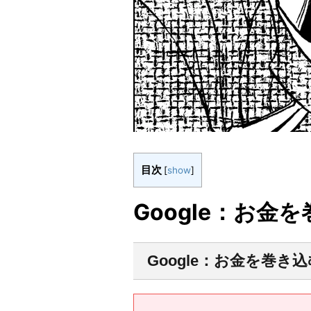
目次
[
show
]
Google：お金を
Google：お金を巻き込む