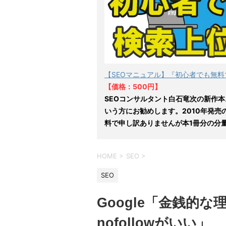
【SEOマニュアル】『初心者でも無料
【価格：500円】
SEOコンサルタント白石竜次の新作本
いう方にお勧めします。2010年発売
料で申し訳ありませんが本1冊分の分
HOME
>
SEO
>
SEO
Google「金銭的
nofollowがいい」