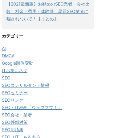
【2021最新版】お勧めのSEO業者・会社比
較！料金・費用・体験談！悪質SEO業者に
騙されないで！【まとめ】
カテゴリー
AI
DMCA
Google順位変動
ITお笑いネタ
SEO
SEOコンサルタント情報
SEOセミナー
SEOリンク
SEO・IT漫画「ウェブマブ！」
SEO会社・業者
SEO外部対策
SEO用語集
SEO（IT）あるある