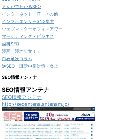
まんがでわかるSEO
インターネット・IT・その他
インフルエンサーSNS集客
ウェブマスターオフィスアワー
マーケティング・ビジネス
歯科SEO
漫画「漫才少女！」
白石竜次コラム
逆SEO・誹謗中傷対策・炎上
SEO情報アンテナ
SEO情報アンテナ
SEO情報アンテナ
http://seoantena.antenam.jp/