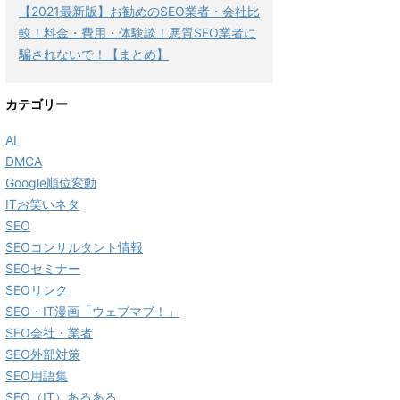
【2021最新版】お勧めのSEO業者・会社比
較！料金・費用・体験談！悪質SEO業者に
騙されないで！【まとめ】
カテゴリー
AI
DMCA
Google順位変動
ITお笑いネタ
SEO
SEOコンサルタント情報
SEOセミナー
SEOリンク
SEO・IT漫画「ウェブマブ！」
SEO会社・業者
SEO外部対策
SEO用語集
SEO（IT）あるある