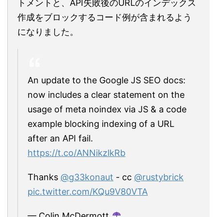
トメントと、API失敗後のURLのインデックス
作成をブロックするコード例が含まれるよう
になりました。
An update to the Google JS SEO docs:
now includes a clear statement on the
usage of meta noindex via JS & a code
example blocking indexing of a URL
after an API fail.
https://t.co/ANNikzlkRb
Thanks
@g33konaut
- cc
@rustybrick
pic.twitter.com/KQu9V80VTA
— Colin McDermott