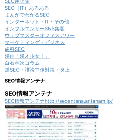
SEO用語集
SEO（IT）あるある
まんがでわかるSEO
インターネット・IT・その他
インフルエンサーSNS集客
ウェブマスターオフィスアワー
マーケティング・ビジネス
歯科SEO
漫画「漫才少女！」
白石竜次コラム
逆SEO・誹謗中傷対策・炎上
SEO情報アンテナ
SEO情報アンテナ
SEO情報アンテナhttp://seoantena.antenam.jp/