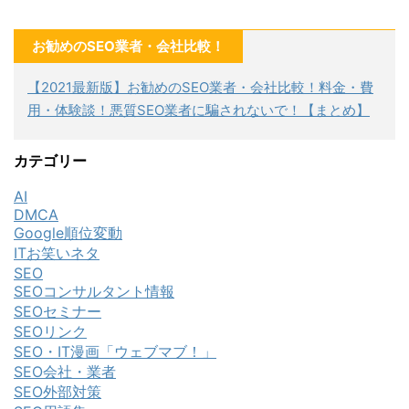
お勧めのSEO業者・会社比較！
【2021最新版】お勧めのSEO業者・会社比較！料金・費
用・体験談！悪質SEO業者に騙されないで！【まとめ】
カテゴリー
AI
DMCA
Google順位変動
ITお笑いネタ
SEO
SEOコンサルタント情報
SEOセミナー
SEOリンク
SEO・IT漫画「ウェブマブ！」
SEO会社・業者
SEO外部対策