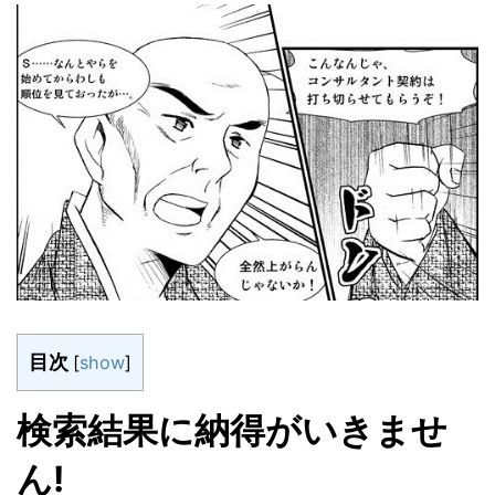
目次
[
show
]
検索結果に納得がいきませ
ん!