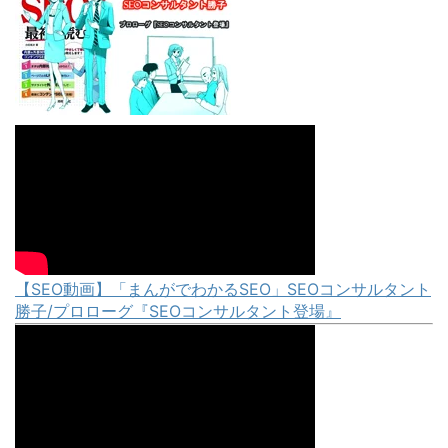
【SEO動画】「まんがでわかるSEO」SEOコンサルタント
勝子/プロローグ『SEOコンサルタント登場』