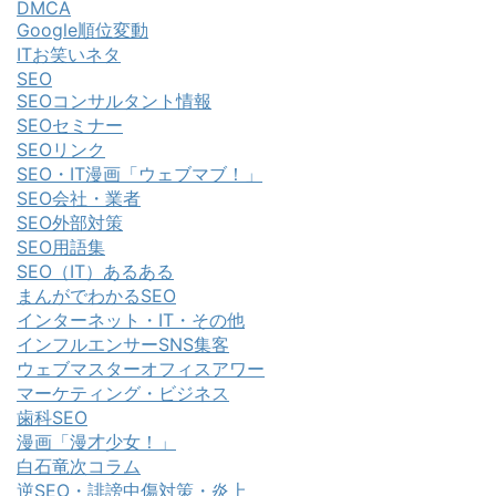
DMCA
Google順位変動
ITお笑いネタ
SEO
SEOコンサルタント情報
SEOセミナー
SEOリンク
SEO・IT漫画「ウェブマブ！」
SEO会社・業者
SEO外部対策
SEO用語集
SEO（IT）あるある
まんがでわかるSEO
インターネット・IT・その他
インフルエンサーSNS集客
ウェブマスターオフィスアワー
マーケティング・ビジネス
歯科SEO
漫画「漫才少女！」
白石竜次コラム
逆SEO・誹謗中傷対策・炎上