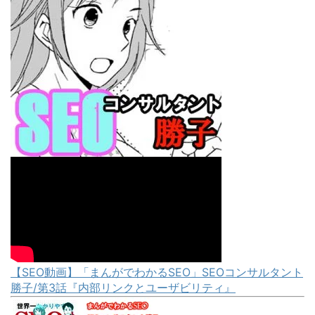
【SEO動画】「まんがでわかるSEO」SEOコンサルタント
勝子/第3話『内部リンクとユーザビリティ』