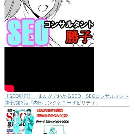
【SEO動画】「まんがでわかるSEO」SEOコンサルタント
勝子/第3話『内部リンクとユーザビリティ』