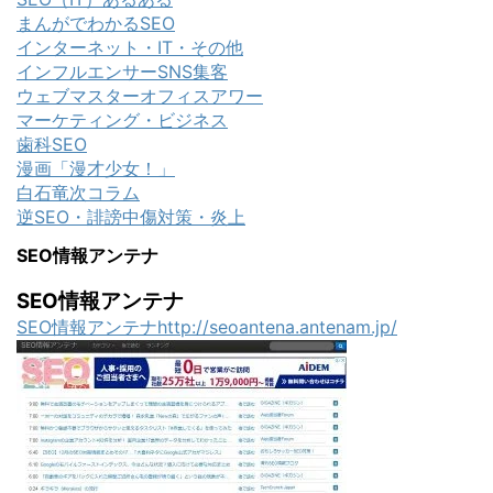
まんがでわかるSEO
インターネット・IT・その他
インフルエンサーSNS集客
ウェブマスターオフィスアワー
マーケティング・ビジネス
歯科SEO
漫画「漫才少女！」
白石竜次コラム
逆SEO・誹謗中傷対策・炎上
SEO情報アンテナ
SEO情報アンテナ
SEO情報アンテナhttp://seoantena.antenam.jp/