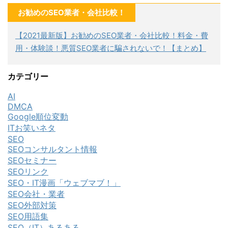
お勧めのSEO業者・会社比較！
【2021最新版】お勧めのSEO業者・会社比較！料金・費
用・体験談！悪質SEO業者に騙されないで！【まとめ】
カテゴリー
AI
DMCA
Google順位変動
ITお笑いネタ
SEO
SEOコンサルタント情報
SEOセミナー
SEOリンク
SEO・IT漫画「ウェブマブ！」
SEO会社・業者
SEO外部対策
SEO用語集
SEO（IT）あるある