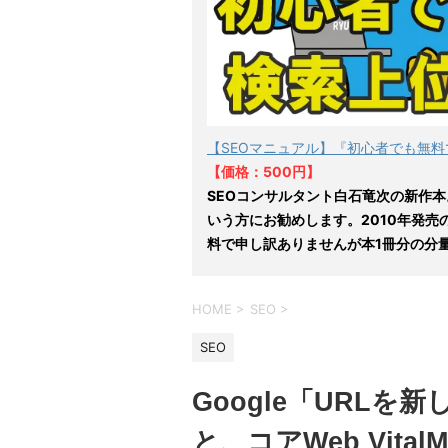
【SEOマニュアル】『初心者でも無料
【価格：500円】
SEOコンサルタント白石竜次の新作本
いう方にお勧めします。2010年発売
料で申し訳ありませんが本1冊分の分
HOME
>
SEO
>
SEO
Google「URLを
と、コアWeb Vita