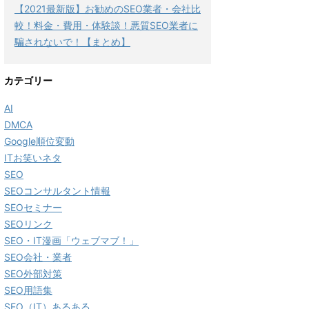
【2021最新版】お勧めのSEO業者・会社比
較！料金・費用・体験談！悪質SEO業者に
騙されないで！【まとめ】
カテゴリー
AI
DMCA
Google順位変動
ITお笑いネタ
SEO
SEOコンサルタント情報
SEOセミナー
SEOリンク
SEO・IT漫画「ウェブマブ！」
SEO会社・業者
SEO外部対策
SEO用語集
SEO（IT）あるある