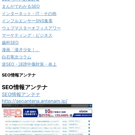
まんがでわかるSEO
インターネット・IT・その他
インフルエンサーSNS集客
ウェブマスターオフィスアワー
マーケティング・ビジネス
歯科SEO
漫画「漫才少女！」
白石竜次コラム
逆SEO・誹謗中傷対策・炎上
SEO情報アンテナ
SEO情報アンテナ
SEO情報アンテナ
http://seoantena.antenam.jp/