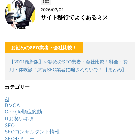
SEO
2026/03/02
サイト移行でよくあるミス
お勧めのSEO業者・会社比較！
【2021最新版】お勧めのSEO業者・会社比較！料金・費
用・体験談！悪質SEO業者に騙されないで！【まとめ】
カテゴリー
AI
DMCA
Google順位変動
ITお笑いネタ
SEO
SEOコンサルタント情報
SEOセミナー