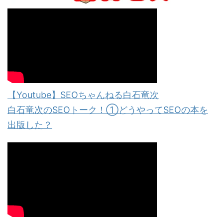
【Youtube】SEOちゃんねる白石竜次
白石竜次のSEOトーク！①どうやってSEOの本を
出版した？