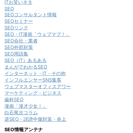
ITお笑いネタ
SEO
SEOコンサルタント情報
SEOセミナー
SEOリンク
SEO・IT漫画「ウェブマブ！」
SEO会社・業者
SEO外部対策
SEO用語集
SEO（IT）あるある
まんがでわかるSEO
インターネット・IT・その他
インフルエンサーSNS集客
ウェブマスターオフィスアワー
マーケティング・ビジネス
歯科SEO
漫画「漫才少女！」
白石竜次コラム
逆SEO・誹謗中傷対策・炎上
SEO情報アンテナ