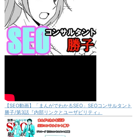
【SEO動画】「まんがでわかるSEO」SEOコンサルタント
勝子/第3話『内部リンクとユーザビリティ』