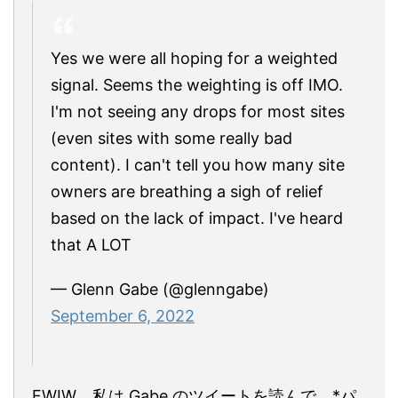
Yes we were all hoping for a weighted
signal. Seems the weighting is off IMO.
I'm not seeing any drops for most sites
(even sites with some really bad
content). I can't tell you how many site
owners are breathing a sigh of relief
based on the lack of impact. I've heard
that A LOT
— Glenn Gabe (@glenngabe)
September 6, 2022
FWIW、私は Gabe のツイートを読んで、*パ