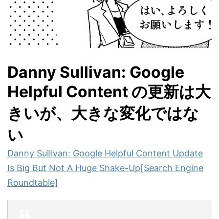
Danny Sullivan: Google
Helpful Content の更新は大
きいが、大きな変化ではな
い
Danny Sullivan: Google Helpful Content Update
Is Big But Not A Huge Shake-Up[Search Engine
Roundtable]