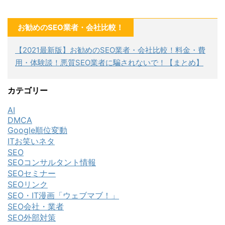
お勧めのSEO業者・会社比較！
【2021最新版】お勧めのSEO業者・会社比較！料金・費
用・体験談！悪質SEO業者に騙されないで！【まとめ】
カテゴリー
AI
DMCA
Google順位変動
ITお笑いネタ
SEO
SEOコンサルタント情報
SEOセミナー
SEOリンク
SEO・IT漫画「ウェブマブ！」
SEO会社・業者
SEO外部対策