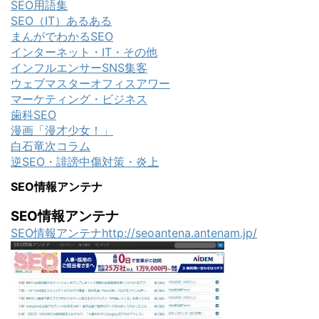
SEO用語集
SEO（IT）あるある
まんがでわかるSEO
インターネット・IT・その他
インフルエンサーSNS集客
ウェブマスターオフィスアワー
マーケティング・ビジネス
歯科SEO
漫画「漫才少女！」
白石竜次コラム
逆SEO・誹謗中傷対策・炎上
SEO情報アンテナ
SEO情報アンテナ
SEO情報アンテナhttp://seoantena.antenam.jp/