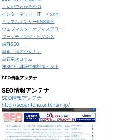
まんがでわかるSEO
インターネット・IT・その他
インフルエンサーSNS集客
ウェブマスターオフィスアワー
マーケティング・ビジネス
歯科SEO
漫画「漫才少女！」
白石竜次コラム
逆SEO・誹謗中傷対策・炎上
SEO情報アンテナ
SEO情報アンテナ
SEO情報アンテナ
http://seoantena.antenam.jp/