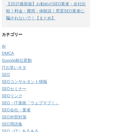
【2021最新版】お勧めのSEO業者・会社比
較！料金・費用・体験談！悪質SEO業者に
騙されないで！【まとめ】
カテゴリー
AI
DMCA
Google順位変動
ITお笑いネタ
SEO
SEOコンサルタント情報
SEOセミナー
SEOリンク
SEO・IT漫画「ウェブマブ！」
SEO会社・業者
SEO外部対策
SEO用語集
SEO（IT）あるある