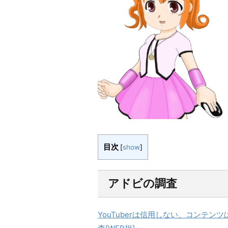
目次
[
show
]
アドビの調査
YouTuberは信用しない、コンテン