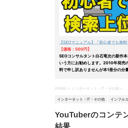
【SEOマニュアル】『初心者でも無料
【価格：500円】
SEOコンサルタント白石竜次の新作本
いう方にお勧めします。2010年発売
料で申し訳ありませんが本1冊分の分
HOME
>
インターネット・IT・その他
>
インターネット・IT・その他
インフルエ
YouTuberのコ
結果