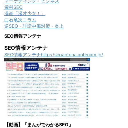
マーケティング・ビジネス
歯科SEO
漫画「漫才少女！」
白石竜次コラム
逆SEO・誹謗中傷対策・炎上
SEO情報アンテナ
SEO情報アンテナ
SEO情報アンテナhttp://seoantena.antenam.jp/
【動画】「まんがでわかるSEO」