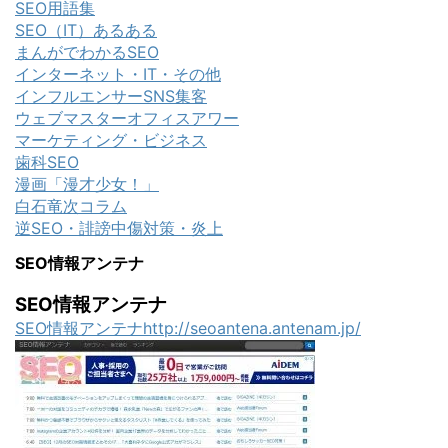
SEO用語集
SEO（IT）あるある
まんがでわかるSEO
インターネット・IT・その他
インフルエンサーSNS集客
ウェブマスターオフィスアワー
マーケティング・ビジネス
歯科SEO
漫画「漫才少女！」
白石竜次コラム
逆SEO・誹謗中傷対策・炎上
SEO情報アンテナ
SEO情報アンテナ
SEO情報アンテナhttp://seoantena.antenam.jp/