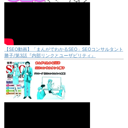
【SEO動画】「まんがでわかるSEO」SEOコンサルタント
勝子/第3話『内部リンクとユーザビリティ』