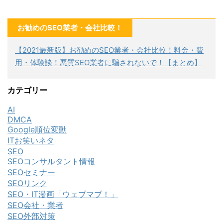
お勧めのSEO業者・会社比較！
【2021最新版】お勧めのSEO業者・会社比較！料金・費
用・体験談！悪質SEO業者に騙されないで！【まとめ】
カテゴリー
AI
DMCA
Google順位変動
ITお笑いネタ
SEO
SEOコンサルタント情報
SEOセミナー
SEOリンク
SEO・IT漫画「ウェブマブ！」
SEO会社・業者
SEO外部対策